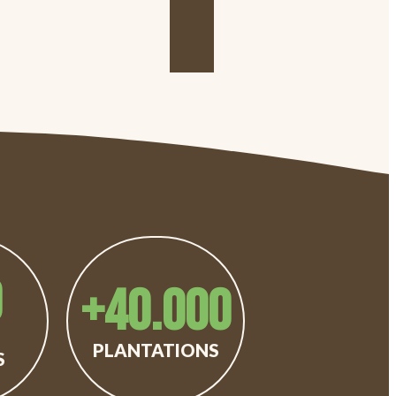
0
+
40.000
PLANTATIONS
S