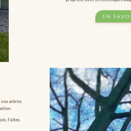
EN SAVOI
r vos arbres
uation.
in. Faites