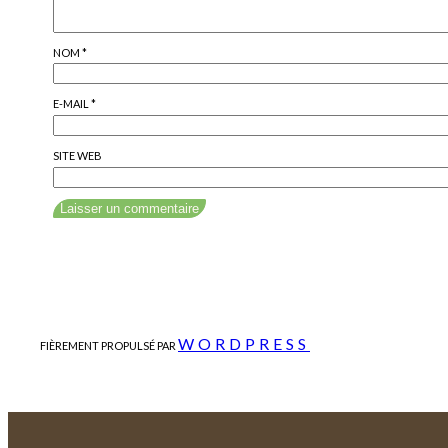
NOM
*
E-MAIL
*
SITE WEB
WORDPRESS
FIÈREMENT PROPULSÉ PAR