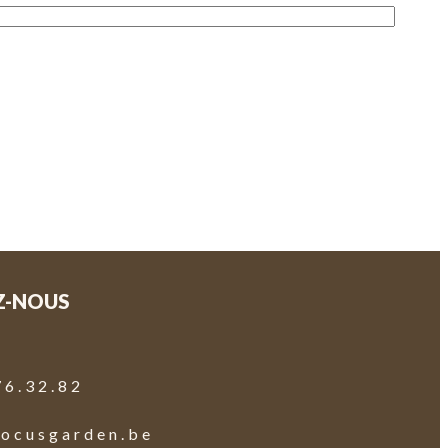
Z-NOUS
76.32.82
focusgarden.be