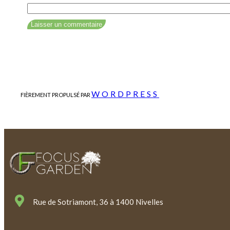
WORDPRESS
FIÈREMENT PROPULSÉ PAR
Rue de Sotriamont, 36 à 1400 Nivelles